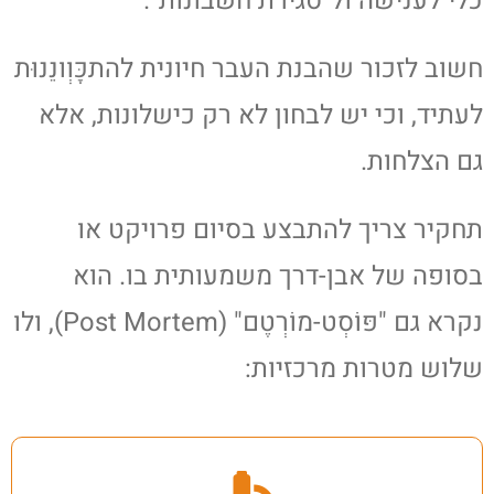
כלי לענישה ול"סגירת חשבונות".
חשוב לזכור שהבנת העבר חיונית להתכָּוְונֵנוּת
לעתיד, וכי יש לבחון לא רק כישלונות, אלא
גם הצלחות.
תחקיר צריך להתבצע בסיום פרויקט או
בסופה של אבן-דרך משמעותית בו. הוא
נקרא גם "פּוֹסְט-מוֹרְטֶם" (Post Mortem), ולו
שלוש מטרות מרכזיות: